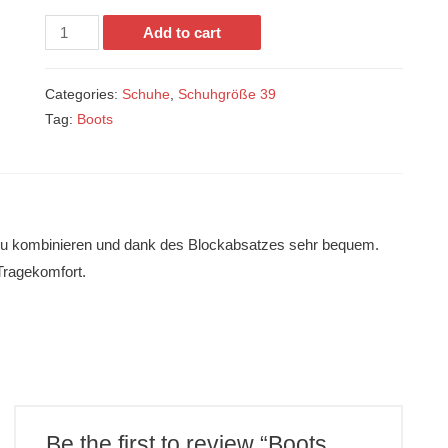
Boots
Add to cart
Camper
quantity
Categories:
Schuhe
,
Schuhgröße 39
Tag:
Boots
l zu kombinieren und dank des Blockabsatzes sehr bequem.
Tragekomfort.
Be the first to review “Boots