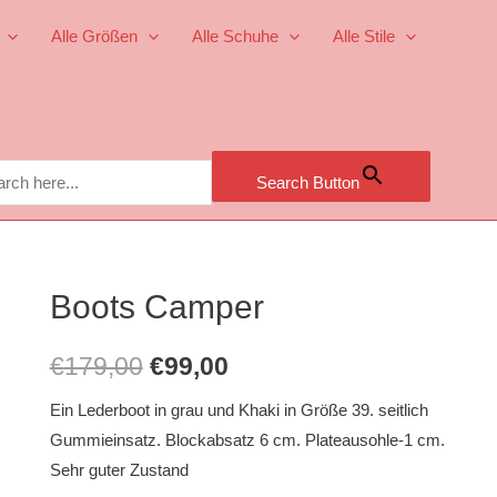
Alle Größen
Alle Schuhe
Alle Stile
Search Button
Boots Camper
€
179,00
€
99,00
Ein Lederboot in grau und Khaki in Größe 39. seitlich
Gummieinsatz. Blockabsatz 6 cm. Plateausohle-1 cm.
Sehr guter Zustand