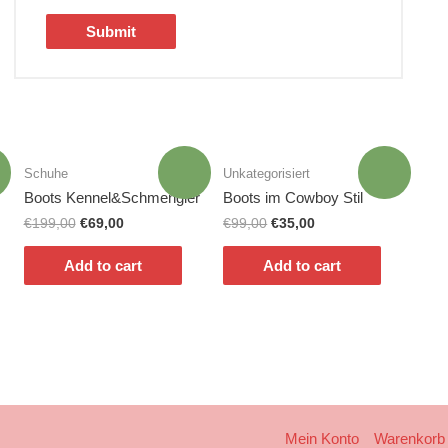
!
Sale!
Sale!
Schuhe
Unkategorisiert
Boots Kennel&Schmengler
Boots im Cowboy Stil
€
199,00
€
69,00
€
99,00
€
35,00
Add to cart
Add to cart
Mein Konto
Warenkorb