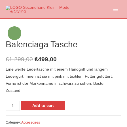
Main
Menu
Sale!
Balenciaga Tasche
€
1.299,00
€
499,00
Eine weiße Ledertasche mit einem Handgriff und langem
Ledergurt. Innen ist sie mit pink mit textilem Futter gefüttert.
Vorne ist der Markenname in schwarz zu sehen. Bester
Zustand.
Balenciaga
Add to cart
Tasche
quantity
Category:
Accessoires