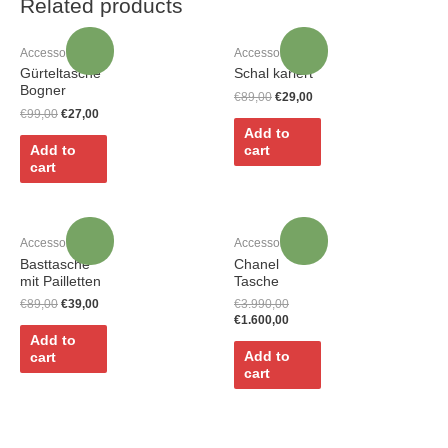
Related products
Sale!
Sale!
Accessoires
Accessoires
Gürteltasche
Schal kariert
Bogner
€
89,00
€
29,00
€
99,00
€
27,00
Add to
Add to
cart
cart
Sale!
Sale!
Accessoires
Accessoires
Basttasche
Chanel
mit Pailletten
Tasche
€
89,00
€
39,00
€
3.990,00
€
1.600,00
Add to
Add to
cart
cart